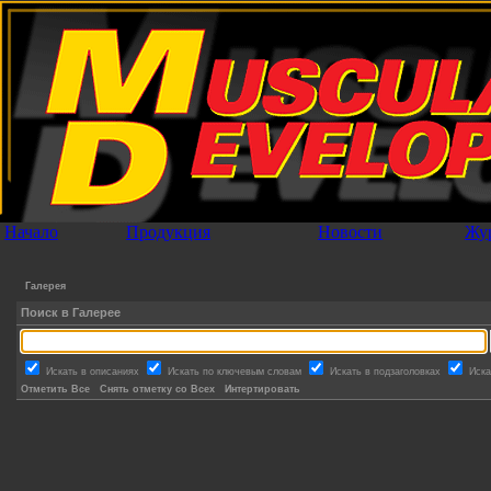
Начало
Продукция
Новости
Жу
Галерея
Поиск в Галерее
Искать в описаниях
Искать по ключевым словам
Искать в подзаголовках
Иска
Отметить Все
Снять отметку со Всех
Интертировать