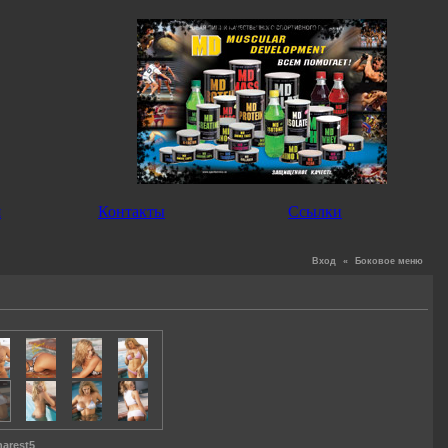
я
Контакты
Ссылки
Вход
«
Боковое меню
harest5