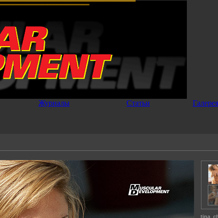
Журналы
Статьи
Галере
tina_c