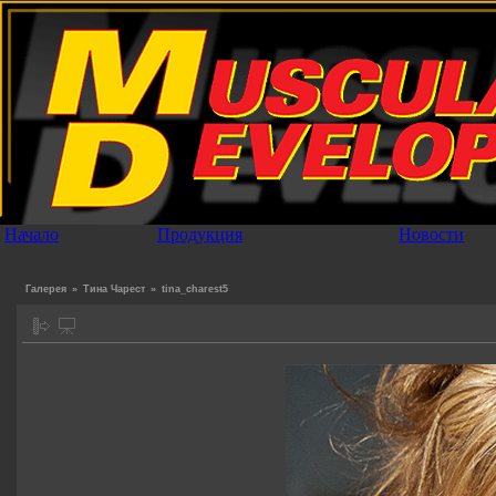
Начало
Продукция
Новости
Галерея
»
Тина Чарест
»
tina_charest5