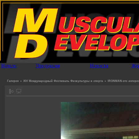
Начало
Продукция
Новости
Жу
Галерея
»
XIV Международный Фестиваль Физкультуры и спорта
»
IRONMAN-это интере