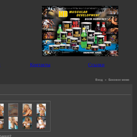
я
Контакты
Ссылки
Вход
«
Боковое меню
harest2