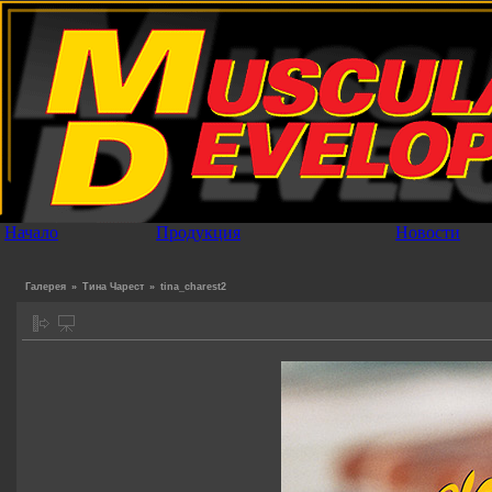
Начало
Продукция
Новости
Галерея
»
Тина Чарест
»
tina_charest2